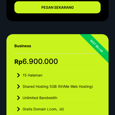
PESAN SEKARANG
Business
6.900.000
Rp
15 Halaman
Shared Hosting 5GB (NVMe Web Hosting)
Unlimited Bandwidth
Gratis Domain (.com, .id)