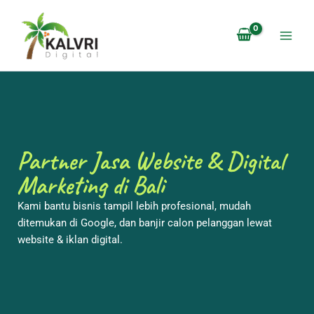
Lewati
ke
konten
Partner Jasa Website & Digital
Marketing di Bali
Kami bantu bisnis tampil lebih profesional, mudah
ditemukan di Google, dan banjir calon pelanggan lewat
website & iklan digital.